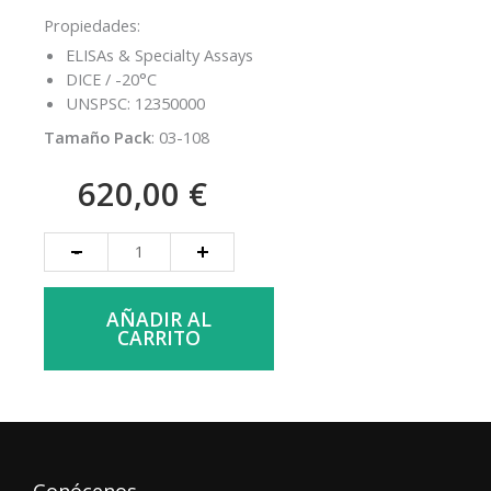
Propiedades:
ELISAs & Specialty Assays
DICE / -20°C
UNSPSC: 12350000
Tamaño Pack
: 03-108
620,00
€
RIPAb+
-
+
Fragile
X
Mental
Retardation
AÑADIR AL
Protein
CARRITO
-
RIP
Validated
Antibody
and
Primer
Set
cantidad