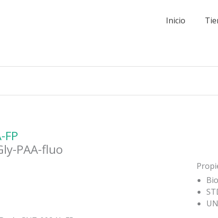
Inicio
Tie
-FP
Gly-PAA-fluo
Propi
Bio
STD
UN