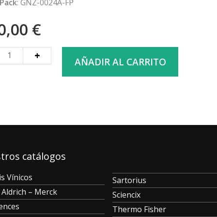
Pack
: GNZ-0024A-FP
0,00
€
+
AÑADIR AL CARRITO
tros catálogos
is Vínicos
Sartorius
 Aldrich – Merck
Sciencix
iences
Thermo Fisher