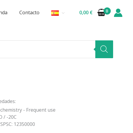
nda
Contacto
0,00
€
edades:
chemistry - Frequent use
 / -20C
SPSC: 12350000