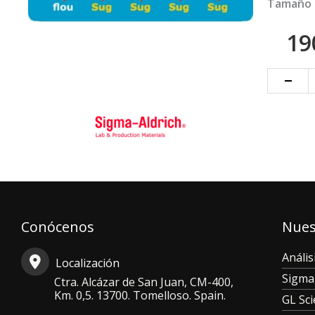
Tamaño 
19
Galβ-
-
Gly-
PAA-
fluo
cantidad
Conócenos
Nues
Anális
Localización
Sigma
Ctra. Alcázar de San Juan, CM-400,
Km. 0,5. 13700. Tomelloso. Spain.
GL Sc