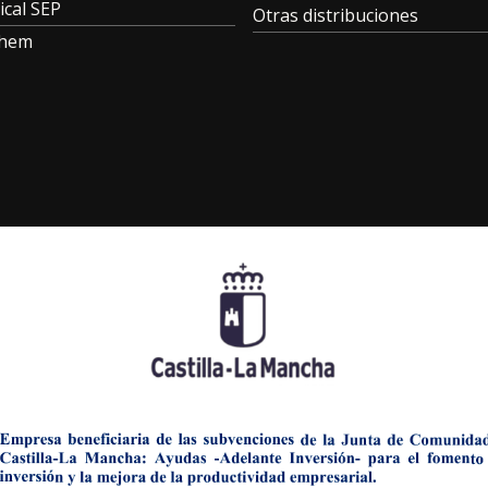
ical SEP
Otras distribuciones
Chem